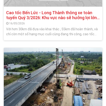
Cao tốc Bến Lức - Long Thành thông xe toàn
tuyến Quý 3/2026: Khu vực nào sẽ hưởng lợi lớn
nhất?
16/05/2026
Với hơn 30km đã đưa vào khai thác , 55km đã hoàn thành, và
chỉ còn một số hạng mục cuối cùng đang thi công, cao tốc
Bến Lức - Long Thành đang tiến sát mốc hoàn thiện. Dự kiến
đến tháng 7/2026, toàn tuyến sẽ được thông xe, mở ra trục
kết nối liên vùng, không chỉ rút ngắn thời gian di chuyển mà
còn tạo dư địa tăng trưởng cho logistics, khu công nghiệp và
thị trường bất động sản.