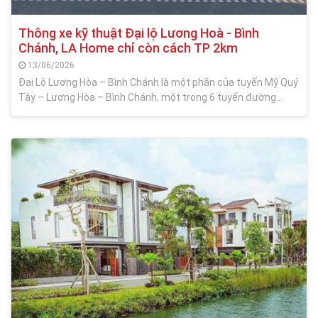
Thông xe kỹ thuật Đại lộ Lương Hoà - Bình
Chánh, LA Home chỉ còn cách TP 2km
13/06/2026
Đại Lộ Lương Hòa – Bình Chánh là một phần của tuyến Mỹ Quý
Tây – Lương Hòa – Bình Chánh, một trong 6 tuyến đường
quan trọng của tỉnh Long An trong định hướng phát triển đến
năm 2030. Đoạn thành phần qua tỉnh Long An từ sông Vàm Cỏ
Đông đến TP HCM có tổng chiều dài 6,2 km. Trong đó, dự án
thành phần quan trọng nhất được khởi công sáng nay dài 4,5
km, lộ giới 60 m từ đường tỉnh 830 đến ranh giới huyện Bình
Chánh do hai doanh nghiệp là Prodezi Long An và Tandoland
làm chủ đầu tư.