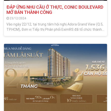
ĐÁP ỨNG NHU CẦU Ở THỰC, CONIC BOULEVARD
MỞ BÁN THÀNH CÔNG
23/12/2024
Vào ngày 22/12, tại trung tâm hội nghị Adora Grand View (Q.5,
TP.HCM), Đơn vị Tiếp thị Phân phối EximRS đã tổ chức thành
công Lễ mở bán Conic Boulevard. Sự kiện thu hút hơn 500
khách hàng tham dự, khẳng định sức hút mạnh mẽ của Conic
Boulevard trên thị trường bất động sản.