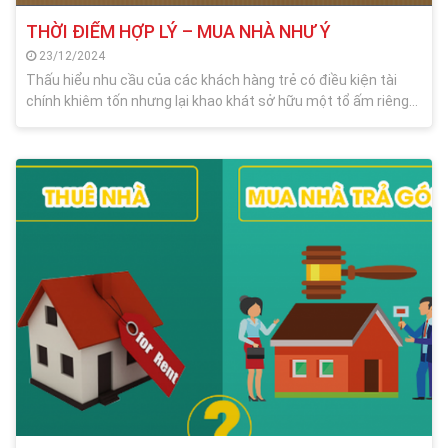
THỜI ĐIỂM HỢP LÝ – MUA NHÀ NHƯ Ý
23/12/2024
Thấu hiểu nhu cầu của các khách hàng trẻ có điều kiện tài
chính khiêm tốn nhưng lại khao khát sở hữu một tổ ấm riêng
cho mình. Mới đây, dự án Phú Đông SkyOne đã đưa ra một
loạt chính sách hấp dẫn, cùng mức giá bán vô cùng hợp lý với
75% căn hộ giá dưới 2 tỷ đồng và mức giá trên m2 chỉ từ
27.860 triệu/m2 để người trẻ dễ dàng sở hữu căn hộ của riêng
mình.