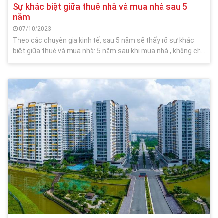
Sự khác biệt giữa thuê nhà và mua nhà sau 5
năm
07/10/2023
Theo các chuyên gia kinh tế, sau 5 năm sẽ thấy rõ sự khác
biệt giữa thuê và mua nhà: 5 năm sau khi mua nhà , không chỉ
có cuộc sống ổn định hơn mà còn có thể gia tăng tài sản rất
lớn. Đồng thời có thể sẽ mang lại cho con bạn những cơ hội
giáo dục tốt. Mặc dù thuê nhà là sẽ tốn ít chi phí hơn, nhưng
sự cắt xén trong chi tiêu vẫn là điều không thể tránh khỏi.