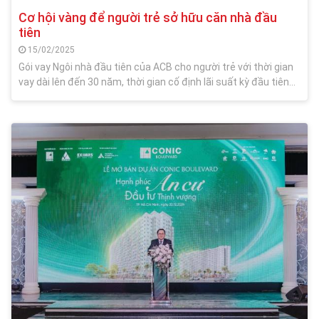
Cơ hội vàng để người trẻ sở hữu căn nhà đầu
tiên
15/02/2025
Gói vay Ngôi nhà đầu tiên của ACB cho người trẻ với thời gian
vay dài lên đến 30 năm, thời gian cố định lãi suất kỳ đầu tiên
lên đến 5 năm, thủ tục đơn giản và linh hoạt cùng lãi suất vay
ưu đãi chỉ từ 5,5%/năm