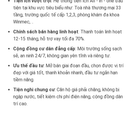
Tiện ích vượt trội
: Hệ thống tiện ích All - in - one đầu
tiện tại khu vực tiêu biểu như: Toà nhà thương mại 33
tầng, trường quốc tế cấp 1,2,3, phòng khám đa khoa
Winmec, ..
Chính sách bán hàng linh hoạt
: Thanh toán linh hoạt
12-15 tháng, hỗ trợ vay tối đa 70%.
Cộng đồng cư dân đẳng cấp
: Môi trường sống sạch
sẽ, an ninh 24/7, không gian yên tĩnh và riêng tư.
Ưu thế đầu tư
: Mở bán giai đoạn đầu, chọn được vị trí
đẹp với giá tốt, thanh khoản nhanh, đầu tư ngắn hạn
tiềm năng.
Tiện nghi chung cư
: Căn hộ giá phải chăng, không bị
ngập nước, tiết kiệm chi phí điện năng, cộng đồng dân
trí cao.