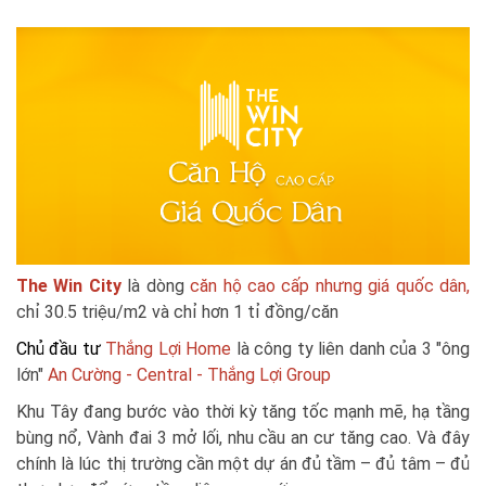
The Win City
là dòng
căn hộ cao cấp nhưng giá quốc dân,
chỉ 30.5 triệu/m2 và chỉ hơn 1 tỉ đồng/căn
Chủ đầu tư
Thắng Lợi Home
là công ty liên danh của 3 "ông
lớn"
An Cường - Central - Thắng Lợi Group
Khu Tây đang bước vào thời kỳ tăng tốc mạnh mẽ, hạ tầng
bùng nổ, Vành đai 3 mở lối, nhu cầu an cư tăng cao. Và đây
chính là lúc thị trường cần một dự án đủ tầm – đủ tâm – đủ