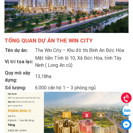
TỔNG QUAN DỰ ÁN THE WIN CITY
Tên dự án:
The Win City – Khu đô thị Bình An Đức Hòa
Mặt tiền Tỉnh lộ 10, Xã Đức Hòa, tỉnh Tây
Vị trí tọa lạc:
Ninh ( Long An cũ)
Quy mô xây
13,18ha
dựng:
Số lượng:
6.000 căn hộ 1 – 3 phòng ngủ