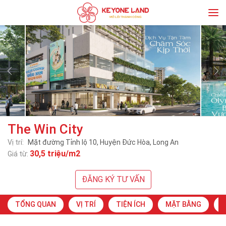
The Win City
Vị trí:
Mặt đường Tỉnh lộ 10, Huyện Đức Hòa, Long An
30,5 triệu/m2
Giá từ:
ĐĂNG KÝ TƯ VẤN
TỔNG QUAN
VỊ TRÍ
TIỆN ÍCH
MẶT BẰNG
S