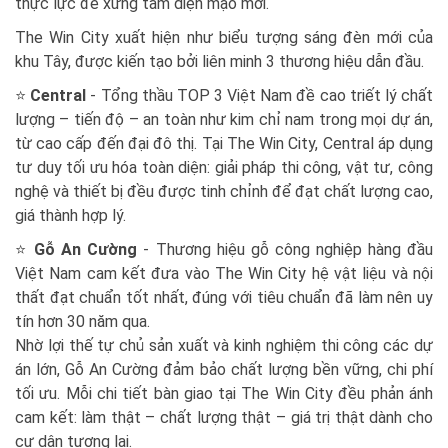
thực lực để xứng tầm diện mạo mới.
The Win City xuất hiện như biểu tượng sáng đèn mới của
khu Tây, được kiến tạo bởi liên minh 3 thương hiệu dẫn đầu.
⭐
Central
- Tổng thầu TOP 3 Việt Nam đề cao triết lý chất
lượng – tiến độ – an toàn như kim chỉ nam trong mọi dự án,
từ cao cấp đến đại đô thị. Tại The Win City, Central áp dụng
tư duy tối ưu hóa toàn diện: giải pháp thi công, vật tư, công
nghệ và thiết bị đều được tinh chỉnh để đạt chất lượng cao,
giá thành hợp lý.
⭐
Gỗ An Cường
- Thương hiệu gỗ công nghiệp hàng đầu
Việt Nam cam kết đưa vào The Win City hệ vật liệu và nội
thất đạt chuẩn tốt nhất, đúng với tiêu chuẩn đã làm nên uy
tín hơn 30 năm qua.
Nhờ lợi thế tự chủ sản xuất và kinh nghiệm thi công các dự
án lớn, Gỗ An Cường đảm bảo chất lượng bền vững, chi phí
tối ưu. Mỗi chi tiết bàn giao tại The Win City đều phản ánh
cam kết: làm thật – chất lượng thật – giá trị thật dành cho
cư dân tương lai.