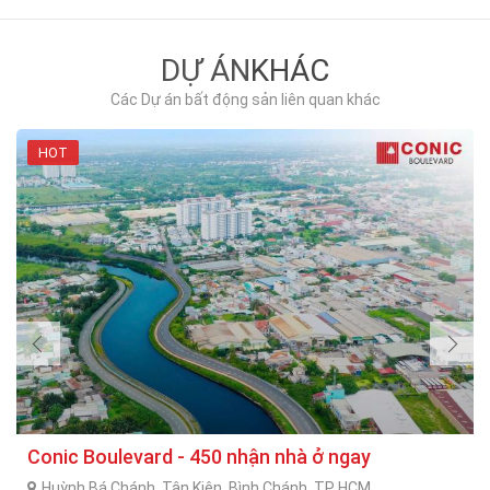
DỰ ÁN
KHÁC
Các Dự án bất động sản liên quan khác
HOT
DESTINO CENTRO - Bến Lức, Long An
54 Quốc lộ 1A, Mỹ Yên, Bến Lức, Long An