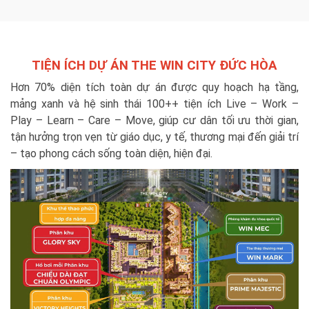
TIỆN ÍCH DỰ ÁN THE WIN CITY ĐỨC HÒA
Hơn 70% diện tích toàn dự án được quy hoạch hạ tầng,
mảng xanh và hệ sinh thái 100++ tiện ích Live – Work –
Play – Learn – Care – Move, giúp cư dân tối ưu thời gian,
tận hưởng trọn vẹn từ giáo dục, y tế, thương mại đến giải trí
– tạo phong cách sống toàn diện, hiện đại.