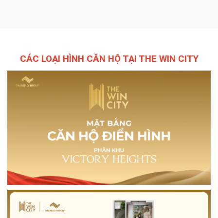
CÁC LOẠI HÌNH CĂN HỘ TẠI THE WIN CITY